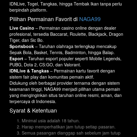
IDNLive, Togel, Tangkas, hingga Tembak Ikan tanpa perlu
berpindah platform.
Pilihan Permainan Favorit di
NAGA99
Live Casino
– Permainan casino online dengan dealer
profesional, tersedia Baccarat, Roulette, Blackjack, Dragon
Tiger, dan Sic Bo.
Sportsbook
– Taruhan olahraga terlengkap mencakup
Sepak Bola, Basket, Tennis, Badminton, hingga Balap.
Esport
– Taruhan esport populer seperti Mobile Legends,
PUBG, Dota 2, CS:GO, dan Valorant.
IDNLive & Tangkas
– Permainan kartu favorit dengan
sistem fair play dan komunitas pemain aktif.
Didukung oleh berbagai provider ternama dengan sistem
keamanan tinggi, NAGA99 menjadi pilihan utama pemain
yang menginginkan situs taruhan online resmi, aman, dan
terpercaya di Indonesia.
Syarat & Ketentuan
Minimal usia adalah 18 tahun.
Harap memperhatikan jam tutup setiap pasaran.
Semua pasangan dianggap sah sebelum jam tutup