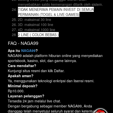
menyebabkan saldo kemenangan ditarik oleh sistem.
TIDAK MENERIMA PEMAIN INVEST DI SEMUA
PERMAINAN (TOGEL & LIVE GAMES)
2D: maksimal 30 line
3D: maksimal 100 line
4D: maksimal 1000 line
2 LINE ( COLOK BEBAS )
FAQ - NAGA99
Apa itu
NAGA99
?
NAGA99 adalah platform hiburan online yang menyediakan
sportsbook, kasino, slot, dan game lainnya.
Cara mendaftar?
Kunjungi situs resmi dan klik Daftar.
Apakah aman?
Ya, menggunakan teknologi enkripsi dan lisensi resmi.
Minimal deposit?
Rp10.000.
Layanan pelanggan?
Tersedia 24 jam melalui live chat.
Dengan bergabung sebagai member NAGA99, Anda
dianggap telah menyetujui seluruh syarat dan ketentuan