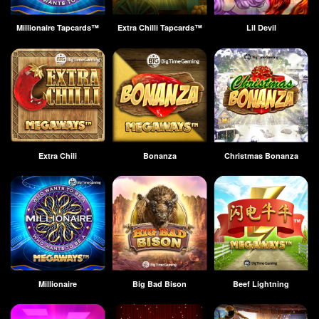
Millionaire Tapcards™
Extra Chilli Tapcards™
Lil Devil
Extra Chili
Bonanza
Christmas Bonanza
Millionaire
Big Bad Bison
Beef Lightning