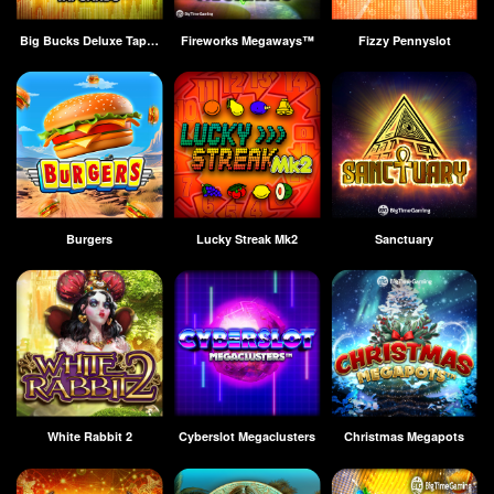
Big Bucks Deluxe Tapcards™
Fireworks Megaways™
Fizzy Pennyslot
Burgers
Lucky Streak Mk2
Sanctuary
White Rabbit 2
Cyberslot Megaclusters
Christmas Megapots