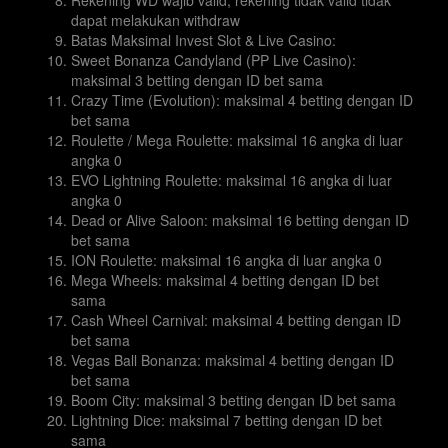
Rekening WD wajib valid, rekening tidak valid tidak
dapat melakukan withdraw
Batas Maksimal Invest Slot & Live Casino:
Sweet Bonanza Candyland (PP Live Casino):
maksimal 3 betting dengan ID bet sama
Crazy Time (Evolution): maksimal 4 betting dengan ID
bet sama
Roulette / Mega Roulette: maksimal 16 angka di luar
angka 0
EVO Lightning Roulette: maksimal 16 angka di luar
angka 0
Dead or Alive Saloon: maksimal 16 betting dengan ID
bet sama
ION Roulette: maksimal 16 angka di luar angka 0
Mega Wheels: maksimal 4 betting dengan ID bet
sama
Cash Wheel Carnival: maksimal 4 betting dengan ID
bet sama
Vegas Ball Bonanza: maksimal 4 betting dengan ID
bet sama
Boom City: maksimal 3 betting dengan ID bet sama
Lightning Dice: maksimal 7 betting dengan ID bet
sama