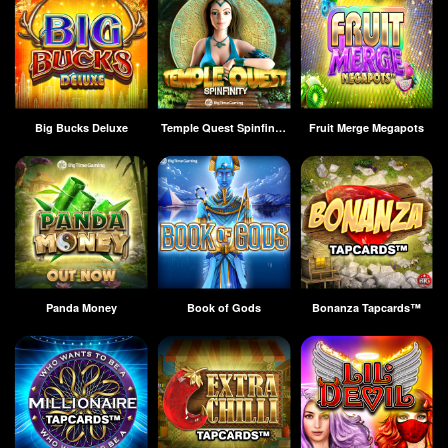
Big Bucks Deluxe
Temple Quest Spinfinity
Fruit Merge Megapots
Panda Money
Book of Gods
Bonanza Tapcards™